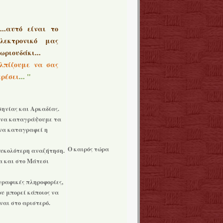
...αυτό είναι το
ηλεκτρονικό μας
ωριουδάκι...
λπίζουμε να σας
ρέσει
... "
σηνίας και Αρκαδίας.
, να καταγράψουμε τα
 να καταγραφεί η
Ο καιρός τώρα
ευκολότερη αναζήτηση.
α και στο Μάτεσι
γραφικές πληροφορίες,
ου μπορεί κάποιος να
ναι στο αριστερό.