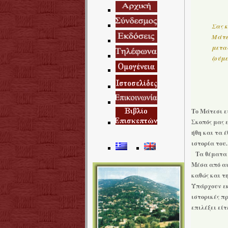
Σας κ
Μάτε
μεταφ
ζούμε
Το Μάτεσι ε
Σκοπός μας 
ήθη και τα 
ιστορία του.
Τα θέματα π
Μέσα από αυ
καθώς και τ
Υπάρχουν εκ
ιστορικές π
επιλέξει είτ