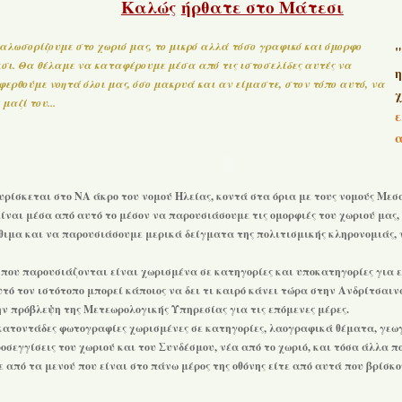
Καλώς
ήρθατε στο Μάτεσι
αλωσορίζουμε στο χωριό μας, το μικρό αλλά τόσο γραφικό και όμορφο
"
σι
. Θα θέλαμε να καταφέρουμε μέσα από τις ιστοσελίδες αυτές να
ερθούμε νοητά όλοι μας, όσο μακρυά και αν είμαστε, στον τόπο αυτό, να
χ
 μαζί του...
ε
α
υρίσκεται στο ΝΑ άκρο του νομού Ηλείας, κοντά στα όρια με τους νομούς Μεσ
είναι μέσα από αυτό το μέσον να παρουσιάσουμε τις ομορφιές του χωριού μας
έθιμα και να παρουσιάσουμε μερικά δείγματα της πολιτισμικής κληρονομιάς,
ου παρουσιάζονται είναι χωρισμένα σε κατηγορίες και υποκατηγορίες για 
τό τον ιστότοπο μπορεί κάποιος να δει τι καιρό κάνει τώρα στην Ανδρίτσαιν
ην πρόβλεψη της Μετεωρολογικής Υπηρεσίας για τις επόμενες μέρες.
ατοντάδες φωτογραφίες χωρισμένες σε κατηγορίες, λαογραφικά θέματα, γεω
ροσεγγίσεις του χωριού και του Συνδέσμου, νέα από το χωριό, και τόσα άλλα π
ε από τα μενού που είναι στο πάνω μέρος της οθόνης είτε από αυτά που βρίσκο